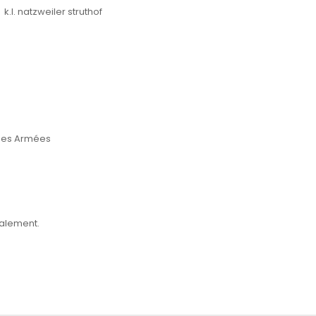
k.l. natzweiler struthof
e des Armées
alement.