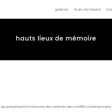
galeries
le jeu du hasard
à p
hauts lieux de mémoire
ux qui perpétuent la mémoire des victimes des conflits contemporains 