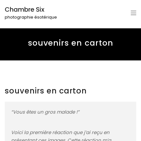
Chambre Six
photographie ésotérique
souvenirs en carton
souvenirs en carton
“
Vous êtes un gros malade !
”
Voici la première réaction que j’ai reçu en
présentant ces images. Cette réaction m’a