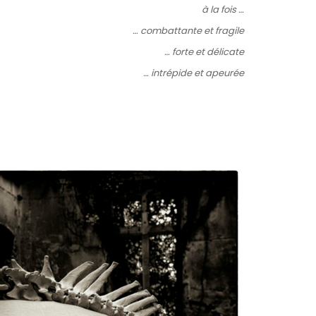
à la fois …
… combattante et fragile
… forte et délicate
… intrépide et apeurée