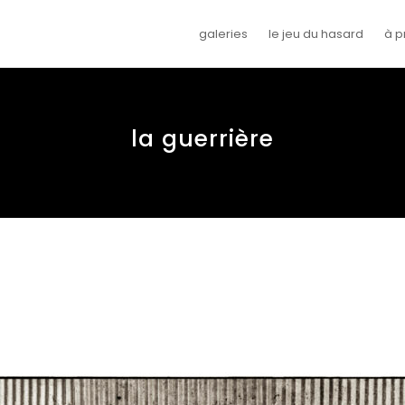
galeries
le jeu du hasard
à p
la guerrière